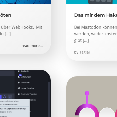
röten
Das mir dem Hak
a über WebHooks. Mit
Bei Mastodon können k
du […]
werden, weder kostenl
gibt […]
read more...
by
Taglar