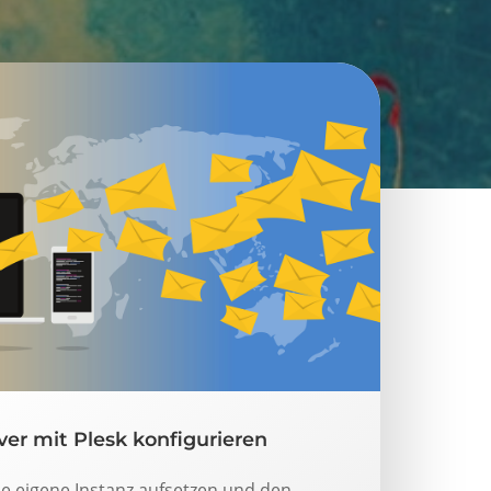
er mit Plesk konfigurieren
ine eigene Instanz aufsetzen und den