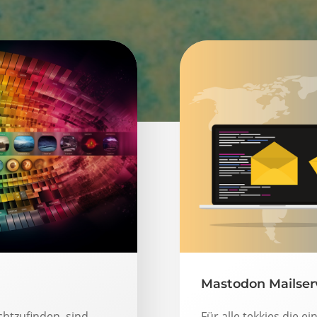
Mastodon Mailserv
htzufinden, sind
Für alle tekkies die e